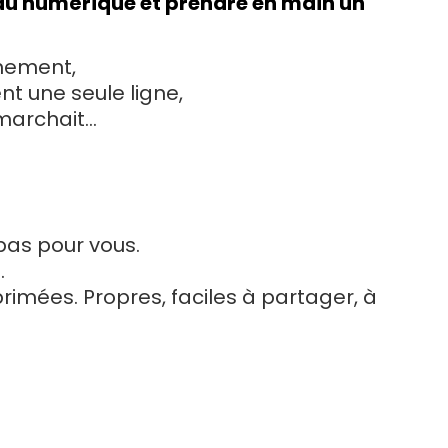
r au numérique et prendre en main un
nnement,
nt une seule ligne,
rchait...
pas pour vous.
.
mprimées. Propres, faciles à partager, à